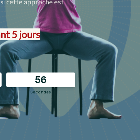
 si
cette approche est
nt 5 jours
5
6
Secondes