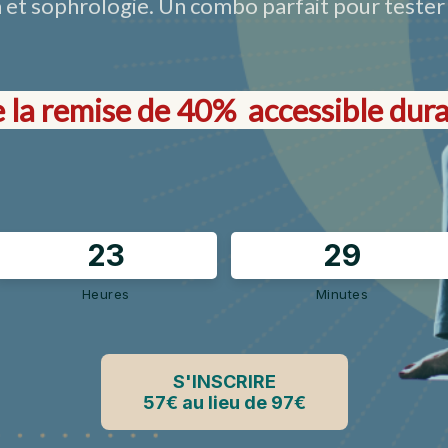
a et sophrologie. Un combo parfait pour tester
e la remise de 40% accessible dura
2
3
2
9
Heures
Minutes
S'INSCRIRE
57€ au lieu de 97€