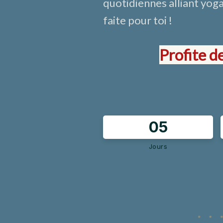
quotidiennes alliant yog
faite pour toi !
Profite d
0
5
Jours