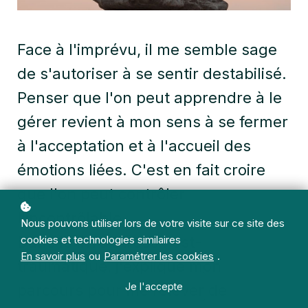
Face à l'imprévu, il me semble sage
de s'autoriser à se sentir destabilisé.
Penser que l'on peut apprendre à le
gérer revient à mon sens à se fermer
à l'acceptation et à l'accueil des
émotions liées. C'est en fait croire
que l'on peut contrôler
l'incontrôlable.
Nous pouvons utiliser lors de votre visite sur ce site des
Dans le livre Stress Post-
cookies et technologies similaires
En savoir plus
ou
Paramétrer les cookies
.
traumatique, j'explique mon
Je l'accepte
parcours pour me relever de