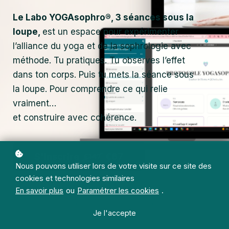
Le Labo YOGAsophro®, 3 séances sous la
loupe,
est un espace pour expérimenter
l’alliance du yoga et de la sophrologie avec
méthode. Tu pratiques. Tu observes l’effet
dans ton corps. Puis tu mets la séance sous
la loupe. Pour comprendre ce qui relie
vraiment…
et construire avec cohérence.
S'inscrire
€67
€147
Nous pouvons utiliser lors de votre visite sur ce site des
cookies et technologies similaires
En savoir plus
ou
Paramétrer les cookies
.
Je l'accepte