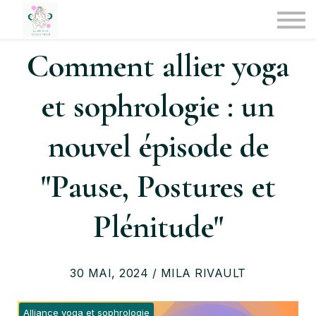
Médias
Se former
CREER UN COMPTE
Comment allier yoga
SE CONNECTER
et sophrologie : un
nouvel épisode de
"Pause, Postures et
Plénitude"
30 MAI, 2024 / MILA RIVAULT
Alliance yoga et sophrologie