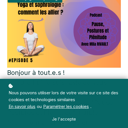
Bonjour à tout.e.s !
Aujourd'hui, je suis ravie de vous
annoncer la sortie de notre tout
Nous pouvons utiliser lors de votre visite sur ce site des
cookies et technologies similaires
nouvel épisode du podcast "Pause,
En savoir plus
ou
Paramétrer les cookies
.
Postures et Plénitude" intitulé
Je l'accepte
"Comment allier le yoga et la